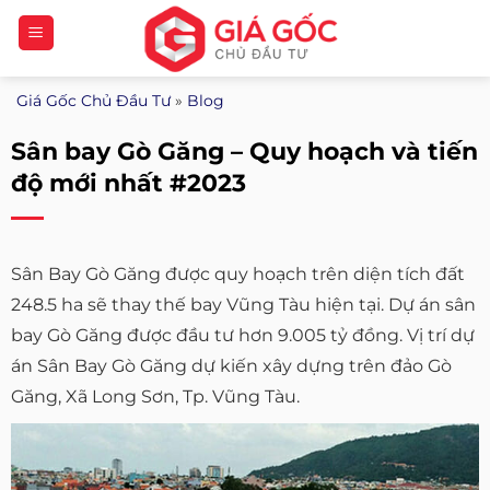
Bỏ
qua
nội
Giá Gốc Chủ Đầu Tư
»
Blog
dung
Sân bay Gò Găng – Quy hoạch và tiến
độ mới nhất #2023
Sân Bay Gò Găng được quy hoạch trên diện tích đất
248.5 ha sẽ thay thế bay Vũng Tàu hiện tại. Dự án sân
bay Gò Găng được đầu tư hơn 9.005 tỷ đồng. Vị trí dự
án Sân Bay Gò Găng dự kiến xây dựng trên đảo Gò
Găng, Xã Long Sơn, Tp. Vũng Tàu.