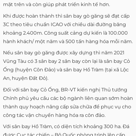
mặt trên và còn giúp phát triển kinh tế hơn.
Khi được hoàn thành thì sân bay gò găng sẽ đạt cấp
3C theo tiêu chuẩn ICAO với chiều dài đường băng
khoảng 2.400m. Công suất cảng dự kiến là 100.000
hành khách/ một năm và 500 tấn hàng hóa mỗi năm.
Nếu sân bay gò găng được xây dựng thì năm 2021
Vũng Tàu có 3 sân bay 2 sân bay còn lại là sân bay Cỏ
Ống (huyện Côn Đảo) và sân bay Hồ Tràm (tại xã Lộc
An, huyện Đất Đỏ).
Đối với sân bay Cỏ Ống, BR-VT kiến nghị Thủ tướng
Chính phủ yêu cầu các bộ ngành liên quan sớm hoàn
thành quy hoạch nâng cấp sửa chữa để phục vụ cho
công tác vận chuyển hàng hóa ra côn đảo.
Với sân bay Hồ Tràm, có diện tích khoảng 300 ha. Đá
được Cục tác chiến – Bộ Quốc phòng trình lên cấp