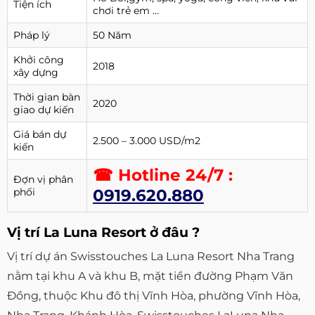
Tiện ích
chơi trẻ em …
Pháp lý
50 Năm
Khởi công
2018
xây dựng
Thời gian bàn
2020
giao dự kiến
Giá bán dự
2.500 – 3.000 USD/m2
kiến
☎ Hotline 24/7 :
Đợn vị phân
phối
0919.620.880
Vị trí La Luna Resort ở đâu ?
Vị trí dự án Swisstouches La Luna Resort Nha Trang
nằm tại khu A và khu B, mặt tiền đường Phạm Văn
Đồng, thuộc Khu đô thị Vĩnh Hòa, phường Vĩnh Hòa,