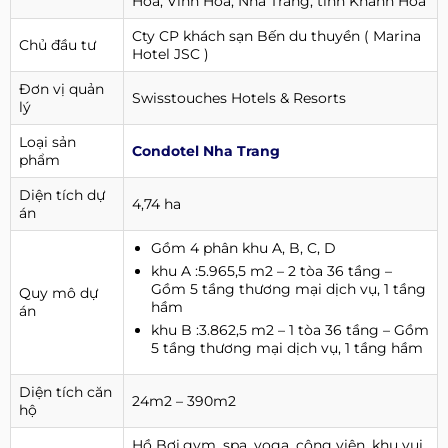
Hòa, Vĩnh Hòa, Nha Trang, tỉnh Khánh Hòa
Cty CP khách sạn Bến du thuyền ( Marina
Chủ đầu tư
Hotel JSC )
Đơn vị quản
Swisstouches Hotels & Resorts
lý
Loại sản
Condotel Nha Trang
phẩm
Diện tích dự
4,74 ha
án
Gồm 4 phân khu A, B, C, D
khu A :5.965,5 m2 – 2 tòa 36 tầng –
Gồm 5 tầng thương mại dịch vụ, 1 tầng
Quy mô dự
hầm
án
khu B :3.862,5 m2 – 1 tòa 36 tầng – Gồm
5 tầng thương mại dịch vụ, 1 tầng hầm
Diện tích căn
24m2 – 390m2
hộ
Hồ Bơi,gym, spa, yoga, công viên, khu vui