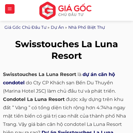
Bỏ
qua
nội
Giá Gốc Chủ Đầu Tư
»
Dự Án
»
Nhà Phố Biệt Thự
dung
Swisstouches La Luna
Resort
Swisstouches La Luna Resort
là
dự án căn hộ
condotel
do Cty CP Khách sạn Bến Du Thuyền
(Marina Hotel JSC) làm chủ đầu tư và phát triển.
Condotel La Luna Resort
được xây dựng trên khu
đất ” Vàng ” có tổng diện tích rộng hơn 4.74ha ngay
mặt tiền biển có giá trị cao nhất của thành phố Nha
Trang. Vậy giá bán căn hộ condotel La Luna Resort
hiện nay ra sao?
Dự án Swisstouches La Luna