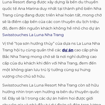
Luna Resort đang được xây dựng là bến du thuyền
quốc tế Ana Marina duy nhất tại thành phố biển Nha
Trang cũng đang được triển khai hoàn tất, mong chờ
sẽ là điểm cập bến của các con thuyền du lịch triệu
đô, đem đến nguồn khách không hề nhỏ cho dự án
Swisstouches La Luna Nha Trang
Vị thế “tọa sơn hướng thủy” của dựa ns La Luna Nha
Trang hội tụ cùng quần thể các
dự án
cao cấp phía
Bắc Nha Trang mong chờ sẽ là nơi nghỉ dưỡng cao
cấp của du khách khi đến với Nha Trang, đem đến
một không gian lưu trú lý tưởng cùng sự hưng
vượng cho chủ sở hữu.
Swisstouches La Luna Resort Nha Trang còn sở hữu
hướng nhìn trọn vẹn hướng ra bến du thuyền quốc
tế. Đây sẽ là 1 trong các dự án hiếm hoi được giới
chuyên gia và nhà đầu tư dự đoán sẽ đón trọn lượng