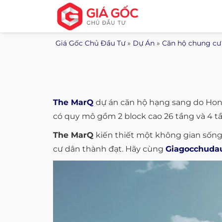
Bỏ
qua
nội
Giá Gốc Chủ Đầu Tư
»
Dự Án
»
Căn hộ chung cư
dung
The MarQ
dự án căn hộ hạng sang do Hon
có quy mô gồm 2 block cao 26 tầng và 4 tần
The MarQ
kiến thiết một không gian sống
cư dân thành đạt. Hãy cùng
Giagocchuda