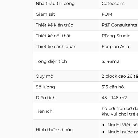
Nhà thầu thi công
Coteccons
Giám sát
FQM
Thiết kế kiến trúc
P&T Consultants
Thiết kế nội thất
PTang Studio
Thiết kế cảnh quan
Ecoplan Asia
Tổng diện tích
5.146m2
Quy mô
2 block cao 26 t
Số lượng
515 căn hộ.
Diện tích
45 – 146 m2
hồ bơi tràn bờ dà
Tiện ích
khu vui chơi trẻ
Người Việt: sở
Hình thức sở hữu
Người nước n