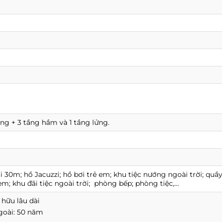
ầng + 3 tầng hầm và 1 tầng lửng.
i 30m; hồ Jacuzzi; hồ bơi trẻ em; khu tiệc nướng ngoài trời; quầy 
 em; khu đãi tiệc ngoài trời; phòng bếp; phòng tiệc,…
 hữu lâu dài
goài: 50 năm