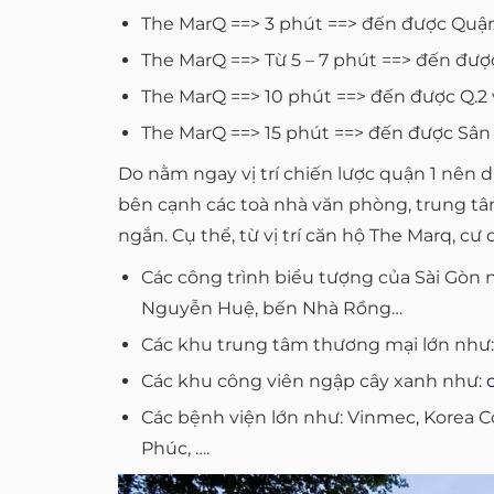
The MarQ ==> 3 phút ==> đến được Quận
The MarQ ==> Từ 5 – 7 phút ==> đến đượ
The MarQ ==> 10 phút ==> đến được Q.2 
The MarQ ==> 15 phút ==> đến được Sân
Do nằm ngay vị trí chiến lược quận 1 nên 
bên cạnh các toà nhà văn phòng, trung tâm
ngắn. Cụ thể, từ vị trí căn hộ The Marq, cư
Các công trình biểu tượng của Sài Gòn 
Nguyễn Huệ, bến Nhà Rồng…
Các khu trung tâm thương mại lớn như:
Các khu công viên ngập cây xanh như:
Các bệnh viện lớn như: Vinmec, Korea Cos
Phúc, ….