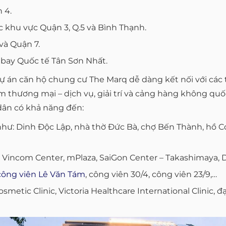
 4.
c khu vực Quận 3, Q.5 và Bình Thạnh.
và Quận 7.
 bay Quốc tế Tân Sơn Nhất.
dự án căn hộ chung cư The Marq dễ dàng kết nối với các 
 thương mại – dịch vụ, giải trí và cảng hàng không quố
 dân có khả năng đến:
như: Dinh Độc Lập, nhà thờ Đức Bà, chợ Bến Thành, hồ Co
 Vincom Center, mPlaza, SaiGon Center – Takashimaya, 
công viên Lê Văn Tám
, công viên 30/4, công viên 23/9,…
metic Clinic, Victoria Healthcare International Clinic, 