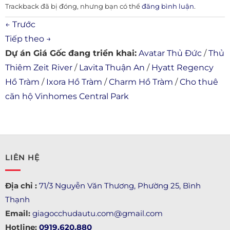
Trackback đã bị đóng, nhưng bạn có thể
đăng bình luận
.
←
Trước
Tiếp theo
→
Dự án Giá Gốc đang triển khai:
Avatar Thủ Đức
/
Thủ
Thiêm Zeit River
/
Lavita Thuận An
/
Hyatt Regency
Hồ Tràm
/
Ixora Hồ Tràm
/
Charm Hồ Tràm
/
Cho thuê
căn hộ Vinhomes Central Park
LIÊN HỆ
Địa chỉ :
71/3 Nguyễn Văn Thương, Phường 25, Bình
Thạnh
Email:
giagocchudautu.com@gmail.com
Hotline:
0919.620.880