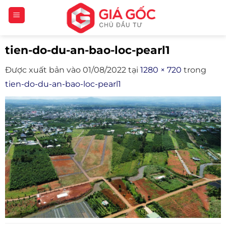
Bỏ
qua
nội
tien-do-du-an-bao-loc-pearl1
dung
Được xuất bản vào
01/08/2022
tại
1280 × 720
trong
tien-do-du-an-bao-loc-pearl1