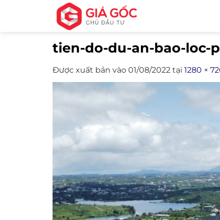
Bỏ
qua
nội
tien-do-du-an-bao-loc-p
dung
Được xuất bản vào
01/08/2022
tại
1280 × 7