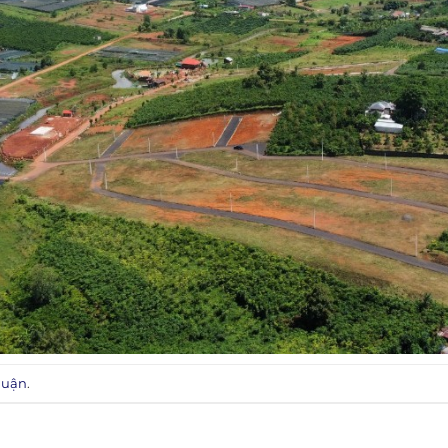
luận
.