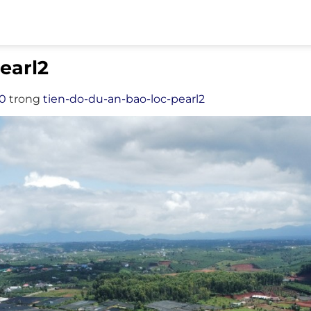
earl2
20
trong
tien-do-du-an-bao-loc-pearl2