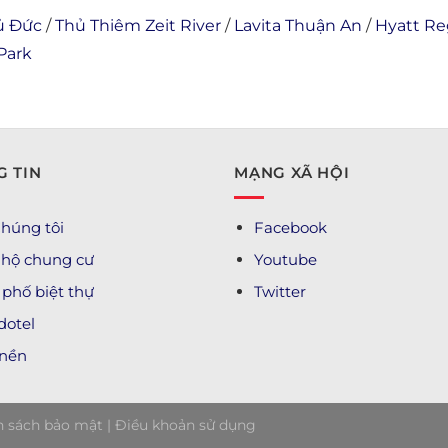
ủ Đức
/
Thủ Thiêm Zeit River
/
Lavita Thuận An
/
Hyatt R
Park
 TIN
MẠNG XÃ HỘI
húng tôi
Facebook
 hộ chung cư
Youtube
phố biệt thự
Twitter
dotel
 nền
h sách bảo mật
|
Điều khoản sử dụng