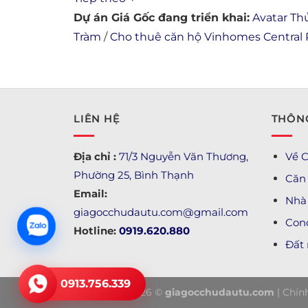
Dự án Giá Gốc đang triển khai:
Avatar Th
Tràm
/
Cho thuê căn hộ Vinhomes Central 
LIÊN HỆ
THÔNG
Địa chỉ :
71/3 Nguyễn Văn Thương,
Về C
Phường 25, Bình Thạnh
Căn
Email:
Nhà 
giagocchudautu.com@gmail.com
Con
Hotline:
0919.620.880
Đất
0913.756.339
Copyright 2026 ©
giagocchudautu.com
|
Chín