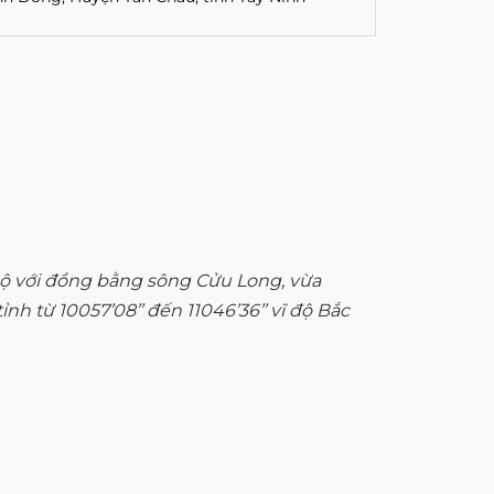
ộ với đồng bằng sông Cửu Long, vừa
 từ 10057’08’’ đến 11046’36’’ vĩ độ Bắc