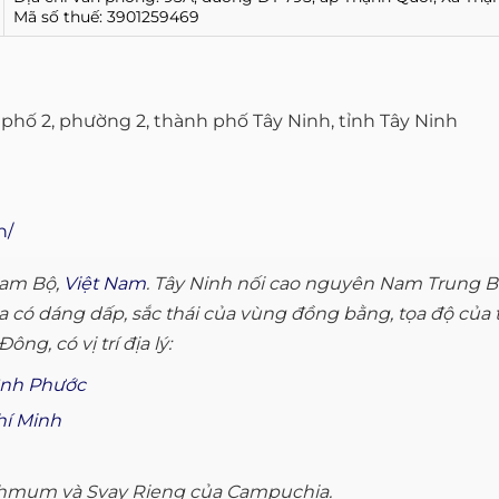
Mã số thuế: 3901259469
phố 2, phường 2, thành phố Tây Ninh, tỉnh Tây Ninh
n/
Nam Bộ,
Việt Nam
. Tây Ninh nối cao nguyên Nam Trung B
ó dáng dấp, sắc thái của vùng đồng bằng, tọa độ của tỉnh
ng, có vị trí địa lý:
ình Phước
hí Minh
 Khmum và Svay Rieng của Campuchia.