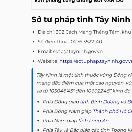
Văn phòng công chứng BÙI VĂN DƯ
Sở tư pháp tỉnh Tây Ninh
Địa chỉ: 302 Cách Mạng Tháng Tám, khu 
Số điện thoại: 0276.3822140
Email: sotp@tayninh.gov.vn
Website:
https://sotuphap.tayninh.gov.v
Tây Ninh là một tỉnh thuộc vùng Đông 
mang đặc điểm của một cao nguyên, vừa c
và từ 105048’43″ đến 106022’48’’ kinh độ Đô
Phía Đông giáp
tỉnh Bình Dương
và
B
Phía Đông Nam giáp
Thành phố Hồ C
Phía Nam giáp
tỉnh Long An
Phía Tây và Bắc giáp các tỉnh Tbong