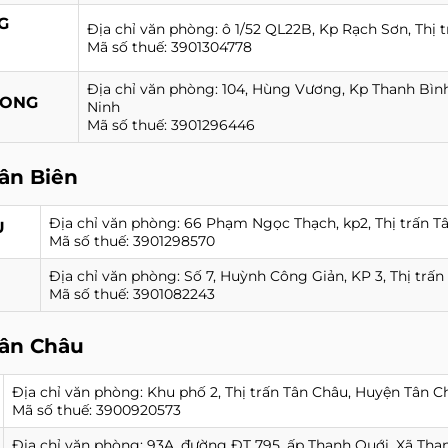
G
Địa chỉ văn phòng: ô 1/52 QL22B, Kp Rạch Sơn, Thị 
Mã số thuế: 3901304778
Địa chỉ văn phòng: 104, Hùng Vương, Kp Thanh Bình
LONG
Ninh
Mã số thuế: 3901296446
ân Biên
Địa chỉ văn phòng: 66 Phạm Ngọc Thạch, kp2, Thị trấn Tâ
U
Mã số thuế: 3901298570
Địa chỉ văn phòng: Số 7, Huỳnh Công Giản, KP 3, Thị trấn
Mã số thuế: 3901082243
ân Châu
Địa chỉ văn phòng: Khu phố 2, Thị trấn Tân Châu, Huyện Tân Ch
Mã số thuế: 3900920573
Địa chỉ văn phòng: 93A, đường ĐT 795, ấp Thạnh Quới, Xã Thạ