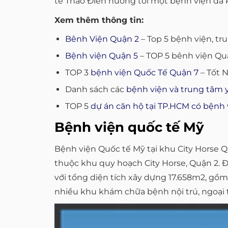
tế Thảo Điền hướng tới một bệnh viện đa 
Xem thêm thông tin:
Bênh Viện Quận 2
– Top 5 bệnh viện, tr
Bệnh viện Quận 5
– TOP 5 bênh viện Quậ
TOP 3
bệnh viện Quốc Tế Quận 7
– Tốt 
Danh sách các
bệnh viện và trung tâm 
TOP 5
dự án căn hộ tại TP.HCM có bệnh 
Bệnh viện quốc tế Mỹ
Bệnh viện Quốc tế Mỹ tại khu City Horse
thuộc khu quy hoạch City Horse, Quận 2. 
với tổng diện tích xây dựng 17.658m2, gồm
nhiều khu khám chữa bệnh nội trú, ngoại t