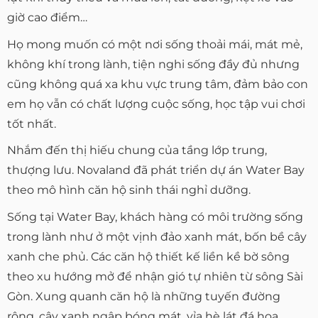
giờ cao điểm…
Họ mong muốn có một nơi sống thoải mái, mát mẻ,
không khí trong lành, tiện nghi sống đầy đủ nhưng
cũng không quá xa khu vực trung tâm, đảm bảo con
em họ vẫn có chất lượng cuộc sống, học tập vui chơi
tốt nhất.
Nhắm đến thị hiếu chung của tầng lớp trung,
thượng lưu. Novaland đã phát triển dự án Water Bay
theo mô hình căn hộ sinh thái nghỉ dưỡng.
Sống tại Water Bay, khách hàng có môi trường sống
trong lành như ở một vịnh đảo xanh mát, bốn bề cây
xanh che phủ. Các căn hộ thiết kế liền kề bờ sông
theo xu hướng mở để nhận gió tự nhiên từ sông Sài
Gòn. Xung quanh căn hộ là những tuyến đường
rộng, cây xanh ngập bóng mát, vỉa hè lát đá hoa