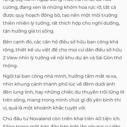
cương, đang xen là những khóm hoa rực rỡ, tất cả
được quy hoạch đồng bộ, tạo nên một môi trường
thiên nhiên lý tưởng, rất thích hợp cho nghỉ dưỡng,
tận hưởng giá trị sống.
Bên cạnh đó, các căn hộ điều sở hữu ban công khá
rộng, thiết kế ưu việt để cho mọi cư dân điều sở hữu
2 View nhìn lý tưởng về nội khu dự án và Sài Gòn thơ
mộng.
Ngồi tại ban công nhà mình, hướng tầm mắt ra xa,
nhìn khung cảnh thành phố lúc về đêm dưới ánh
đèn lung linh, hay những chiếc du thuyền trôi lững lờ
trên sông, mang trong mình chút gì đó yên bình thi
vị, quả là một khoảnh khắc tuyệt vời.
Chủ đầu tư Novaland còn triển khai trên 40 tiện ích.
Sống trong một bán đảo bán biệt lập nhưng cư dân