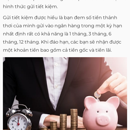
hình thức gửi tiết kiệm.
Gửi tiết kiệm được hiểu là bạn đem số tiền thảnh
thơi của mình gửi vào ngân hàng trong một kỳ hạn
nhất định rất có khả năng là 1 tháng, 3 tháng, 6
tháng, 12 tháng. Khi đáo hạn, các bạn sẽ nhận được
một khoản tiền bao gồm cả tiền gốc và tiền lãi.