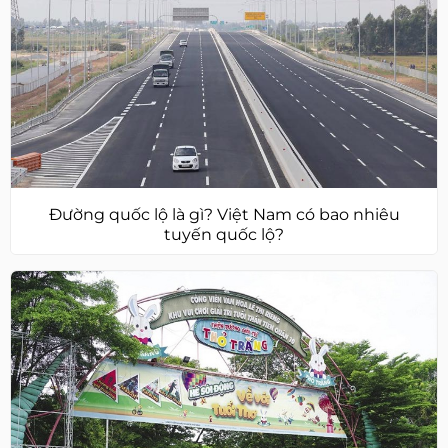
Đường quốc lộ là gì? Việt Nam có bao nhiêu
tuyến quốc lộ?