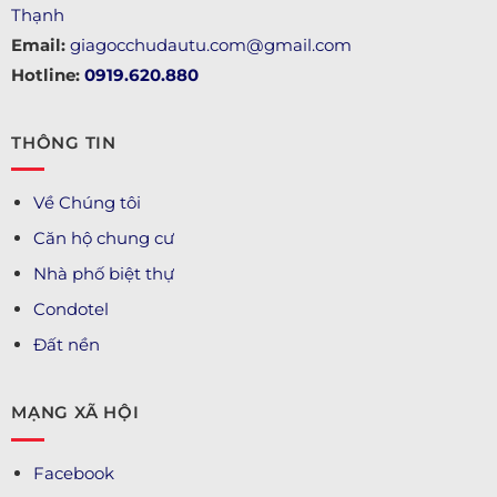
Thạnh
Email:
giagocchudautu.com@gmail.com
Hotline:
0919.620.880
THÔNG TIN
Về Chúng tôi
Căn hộ chung cư
Nhà phố biệt thự
Condotel
Đất nền
MẠNG XÃ HỘI
Facebook