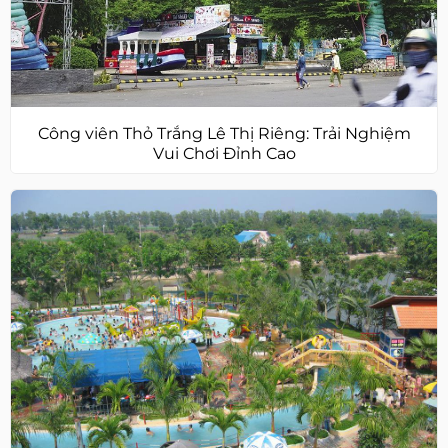
Công viên Thỏ Trắng Lê Thị Riêng: Trải Nghiệm
Vui Chơi Đỉnh Cao