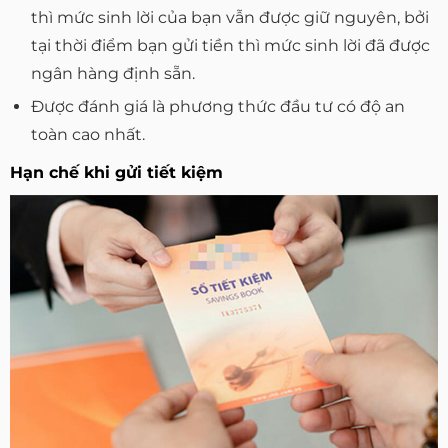
thì mức sinh lời của bạn vẫn được giữ nguyên, bởi
tại thời điểm bạn gửi tiền thì mức sinh lời đã được
ngân hàng định sẵn.
Được đánh giá là phương thức đầu tư có độ an
toàn cao nhất.
Hạn chế khi gửi tiết kiệm