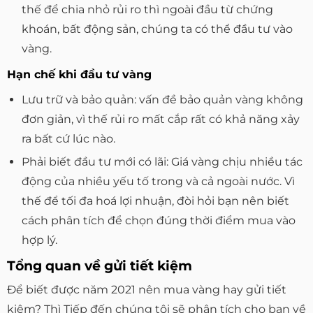
thế để chia nhỏ rủi ro thì ngoài đầu từ chứng
khoán, bất động sản, chúng ta có thể đầu tư vào
vàng.
Hạn chế khi đầu tư vàng
Lưu trữ và bảo quản: vấn đề bảo quản vàng không
đơn giản, vì thế rủi ro mất cắp rất có khả năng xảy
ra bất cứ lúc nào.
Phải biết đầu tư mới có lãi: Giá vàng chịu nhiều tác
động của nhiều yếu tố trong và cả ngoài nước. Vì
thế để tối đa hoá lợi nhuận, đòi hỏi bạn nên biết
cách phân tích để chọn đúng thời điểm mua vào
hợp lý.
Tổng quan về gửi tiết kiệm
Để biết được năm 2021 nên mua vàng hay gửi tiết
kiệm? Thì Tiếp đến chúng tôi sẽ phân tích cho bạn về