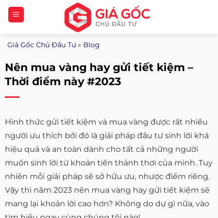
Bỏ
qua
nội
Giá Gốc Chủ Đầu Tư
»
Blog
dung
Nên mua vàng hay gửi tiết kiệm –
Thời điểm này #2023
Hình thức gửi tiết kiệm và mua vàng được rất nhiều
người ưu thích bởi đó là giải pháp đầu tư sinh lời khá
hiệu quả và an toàn dành cho tất cả những người
muốn sinh lời từ khoản tiền thảnh thơi của mình. Tuy
nhiên mỗi giải pháp sẽ sở hữu ưu, nhược điểm riêng.
Vậy thì năm 2023 nên mua vàng hay gửi tiết kiệm sẽ
mang lại khoản lời cao hơn? Không do dự gì nữa, vào
tìm hiểu ngay cùng chúng tôi nào!