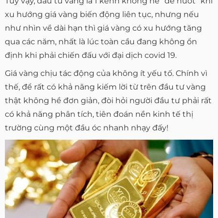
Tuy vậy, đầu tư vàng là 1 kênh không hề “dễ nuốt” khi
xu hướng giá vàng biến động liên tục, nhưng nếu
như nhìn về dài hạn thì giá vàng có xu hướng tăng
qua các năm, nhất là lúc toàn cầu đang không ổn
định khi phải chiến đấu với đại dịch covid 19.
Giá vàng chịu tác động của không ít yếu tố. Chính vì
thế, để rất có khả năng kiếm lời từ trên đầu tư vàng
thật không hề đơn giản, đòi hỏi người đầu tư phải rất
có khả năng phân tích, tiên đoán nền kinh tế thị
trường cùng một đầu óc nhanh nhạy đấy!