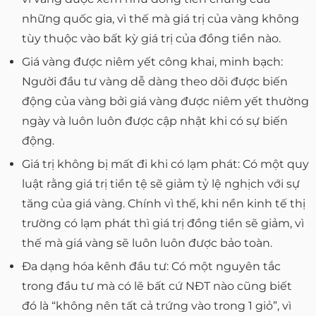
những quốc gia, vì thế mà giá trị của vàng không
tùy thuộc vào bất kỳ giá trị của đồng tiền nào.
Giá vàng được niêm yết công khai, minh bạch:
Người đầu tư vàng dễ dàng theo dõi được biến
động của vàng bởi giá vàng được niêm yết thường
ngày và luôn luôn được cập nhật khi có sự biến
động.
Giá trị không bị mất đi khi có lạm phát: Có một quy
luật rằng giá trị tiền tệ sẽ giảm tỷ lệ nghịch với sự
tăng của giá vàng. Chính vì thế, khi nền kinh tế thị
trường có lạm phát thì giá trị đồng tiền sẽ giảm, vì
thế mà giá vàng sẽ luôn luôn được bảo toàn.
Đa dạng hóa kênh đầu tư: Có một nguyên tắc
trong đầu tư mà có lẽ bất cứ NĐT nào cũng biết
đó là “không nên tất cả trứng vào trong 1 giỏ”, vì