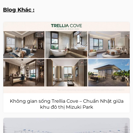
Blog Khác :
Không gian sống Trellia Cove – Chuẩn Nhật giữa
khu đô thị Mizuki Park