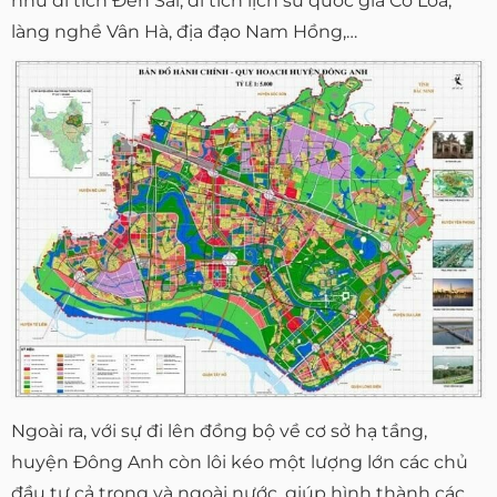
như di tích Đền Sái, di tích lịch sử quốc gia Cổ Loa,
làng nghề Vân Hà, địa đạo Nam Hồng,…
Ngoài ra, với sự đi lên đồng bộ về cơ sở hạ tầng,
huyện Đông Anh còn lôi kéo một lượng lớn các chủ
đầu tư cả trong và ngoài nước, giúp hình thành các