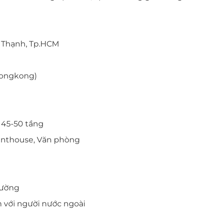
h Thạnh, Tp.HCM
Hongkong)
 45-50 tầng
Penthouse, Văn phòng
tường
m với người nước ngoài