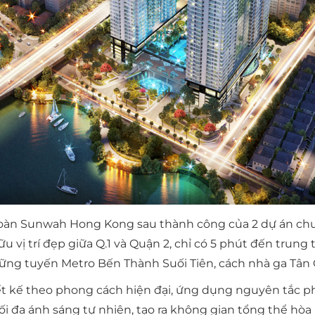
oàn Sunwah Hong Kong sau thành công của 2 dự án chun
u vị trí đẹp giữa Q.1 và Quận 2, chỉ có 5 phút đến trun
ng tuyến Metro Bến Thành Suối Tiên, cách nhà ga Tân C
ết kế theo phong cách hiện đại, ứng dụng nguyên tắc p
 đa ánh sáng tự nhiên, tạo ra không gian tổng thể hòa 