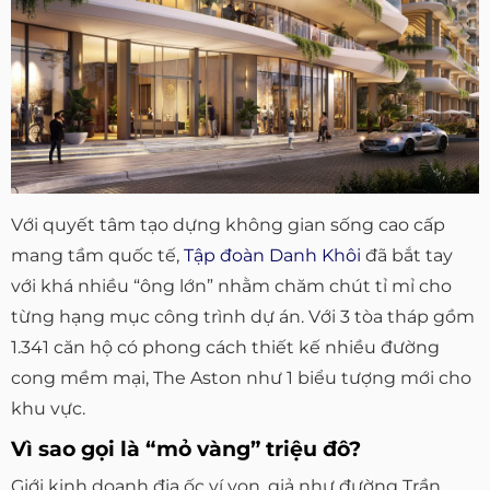
Với quyết tâm tạo dựng không gian sống cao cấp
mang tầm quốc tế,
Tập đoàn Danh Khôi
đã bắt tay
với khá nhiều “ông lớn” nhằm chăm chút tỉ mỉ cho
từng hạng mục công trình dự án. Với 3 tòa tháp gồm
1.341 căn hộ có phong cách thiết kế nhiều đường
cong mềm mại, The Aston như 1 biểu tượng mới cho
khu vực.
Vì sao gọi là “mỏ vàng” triệu đô?
Giới kinh doanh địa ốc ví von, giả như đường Trần