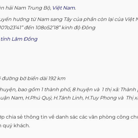
ên hải Nam Trung Bộ,
Việt Nam
.
huyển hướng từ Nam sang Tây của phần còn lại của Việt N
ừ 107o23’41” đến 108o52’18” kinh độ Ðông
i
tỉnh Lâm Đồng
 đường bờ biển dài 192 km
huyện, bao gồm 1 thành phố, 8 huyện và 1 thị xã: Thành 
n Nam, H.Phú Quý, H.Tánh Linh, H.Tuy Phong và Thị xã
p chia sẻ thông tin về danh sác các văn phòng công chứ
n quý khách.