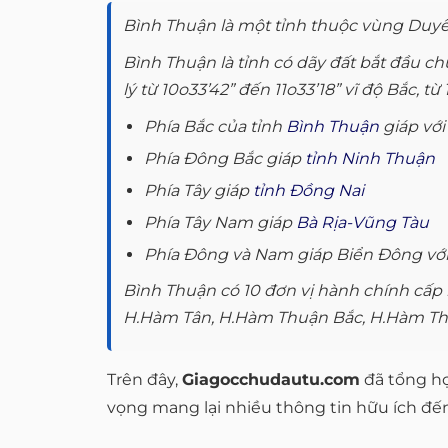
Bình Thuận là một tỉnh thuộc vùng Duy
Bình Thuận là tỉnh có dãy đất bắt đầu c
lý từ 10o33’42” đến 11o33’18” vĩ độ Bắc, t
Phía Bắc của tỉnh
Bình Thuận
giáp vớ
Phía Đông Bắc giáp
tỉnh Ninh Thuận
Phía Tây giáp
tỉnh Đồng Nai
Phía Tây Nam giáp
Bà Rịa-Vũng Tàu
Phía Đông và Nam giáp Biển Đông với
Bình Thuận có 10 đơn vị hành chính cấp 
H.Hàm Tân, H.Hàm Thuận Bắc, H.Hàm Thuậ
Trên đây,
Giagocchudautu.com
đã tổng hợ
vọng mang lại nhiều thông tin hữu ích đế