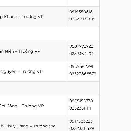
0919550818
g Khánh – Trưởng VP
02523971909
0587772722
n Niên – Trưởng VP
02523612722
0907582291
 Nguyên – Trưởng VP
02523866579
0905155778
hí Công – Trưởng VP
02523511111
0917783223
hị Thùy Trang – Trưởng VP
02523511479