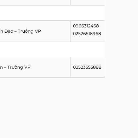
0966312468
n Đào – Trưởng VP
02526518968
n – Trưởng VP
02523555888