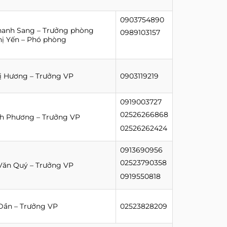
0903754890
hanh Sang – Trưởng phòng
0989103157
ị Yến – Phó phòng
ị Hương – Trưởng VP
0903119219
0919003727
02526266868
h Phương – Trưởng VP
02526262424
0913690956
02523790358
Văn Quý – Trưởng VP
0919550818
Dần – Trưởng VP
02523828209