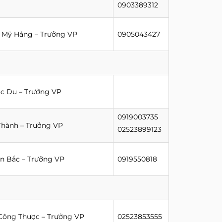
0903389312
 Mỹ Hằng – Trưởng VP
0905043427
c Du – Trưởng VP
0919003735
Thành – Trưởng VP
02523899123
n Bắc – Trưởng VP
0919550818
Công Thược – Trưởng VP
02523853555