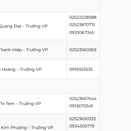
02522228088
02523870715
Quang Đạt – Trưởng VP
0933067345
hanh Hiệp – Trưởng VP
02523560369
 Hoàng – Trưởng VP
0919353535
02523667444
hị Tem – Trưởng VP
0913670545
02523650333
0934300779
ị Kim Phượng – Trưởng VP