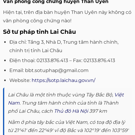
Văn phòng công chứng huyện Than Uyên
Hiện tại, trên địa bàn huyện Than Uyên này không có
văn phòng công chứng nào!
Sở tư pháp tỉnh Lai Châu
Địa chỉ: Tầng 3, Nhà D, Trung tâm hành chính,
chính trị tỉnh Lai Châu
Điện thoại: 02133.876.413 – Fax: 02133.876.413
Email: bbt.sotuphap@gmail.com
Website:
https://sotp.laichau.gov.vn/
Lai Châu là một tỉnh thuộc vùng Tây Bắc Bộ,
Việt
Nam
. Trung tâm hành chính của tỉnh là Thành
phố Lai Châu, cách
Thủ đô Hà Nội
397 km
Nằm ở phía tây bắc của Việt Nam, có toạ độ địa lý
từ 21°41′ đến 22°49′ vĩ độ Bắc và 102°19′ đến 103°59′