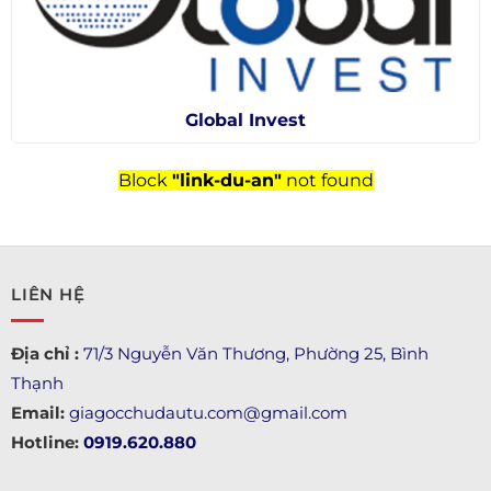
Global Invest
Block
"link-du-an"
not found
LIÊN HỆ
Địa chỉ :
71/3 Nguyễn Văn Thương, Phường 25, Bình
Thạnh
Email:
giagocchudautu.com@gmail.com
Hotline:
0919.620.880