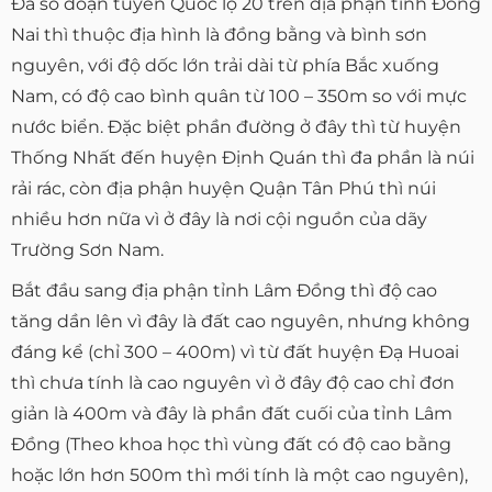
Đa số đoạn tuyến Quốc lộ 20 trên địa phận tỉnh Đồng
Nai thì thuộc địa hình là đồng bằng và bình sơn
nguyên, với độ dốc lớn trải dài từ phía Bắc xuống
Nam, có độ cao bình quân từ 100 – 350m so với mực
nước biển. Đặc biệt phần đường ở đây thì từ huyện
Thống Nhất đến huyện Định Quán thì đa phần là núi
rải rác, còn địa phận huyện Quận Tân Phú thì núi
nhiều hơn nữa vì ở đây là nơi cội nguồn của dãy
Trường Sơn Nam.
Bắt đầu sang địa phận tỉnh Lâm Đồng thì độ cao
tăng dần lên vì đây là đất cao nguyên, nhưng không
đáng kể (chỉ 300 – 400m) vì từ đất huyện Đạ Huoai
thì chưa tính là cao nguyên vì ở đây độ cao chỉ đơn
giản là 400m và đây là phần đất cuối của tỉnh Lâm
Đồng (Theo khoa học thì vùng đất có độ cao bằng
hoặc lớn hơn 500m thì mới tính là một cao nguyên),