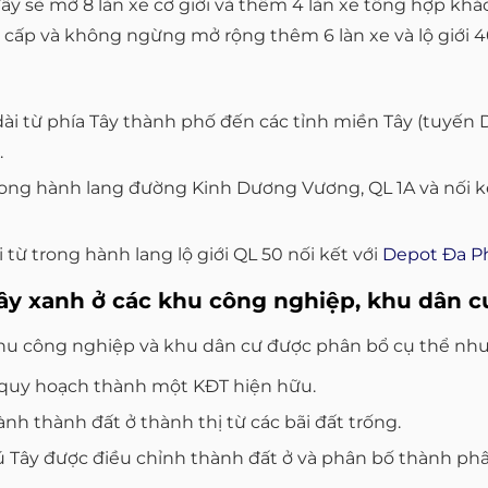
ây sẽ mở 8 làn xe cơ giới và thêm 4 làn xe tổng hợp khác
cấp và không ngừng mở rộng thêm 6 làn xe và lộ giới 
i từ phía Tây thành phố đến các tỉnh miền Tây (tuyến D
.
ong hành lang đường Kinh Dương Vương, QL 1A và nối kế
 từ trong hành lang lộ giới QL 50 nối kết với
Depot Đa P
ây xanh ở các khu công nghiệp, khu dân c
hu công nghiệp và khu dân cư được phân bổ cụ thể như
 quy hoạch thành một KĐT hiện hữu.
h thành đất ở thành thị từ các bãi đất trống.
Tây được điều chỉnh thành đất ở và phân bố thành phân lô 