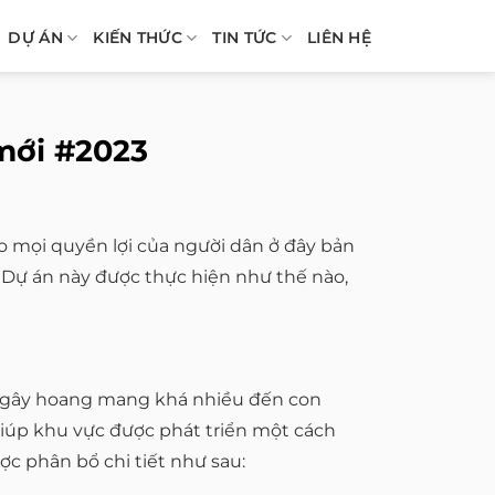
DỰ ÁN
KIẾN THỨC
TIN TỨC
LIÊN HỆ
mới #2023
o mọi quyền lợi của người dân ở đây bản
 Dự án này được thực hiện như thế nào,
ề gây hoang mang khá nhiều đến con
giúp khu vực được phát triển một cách
ợc phân bổ chi tiết như sau: