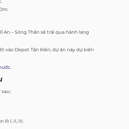
.
40m.
ĩ An – Sóng Thần sẽ trải qua hành lang
t vào Depot Tân Kiên, dự án này dự kiến
hước
.
ư
 sau:
I, II, III.