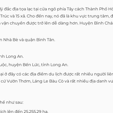
lý đắc địa tọa lạc tại cửa ngõ phía Tây cách Thành Phố
Trúc và 15 xã. Cho đến nay, nó đã là khu vực trung tâm, 
và vận chuyển được trở lên dễ dàng hơn. Huyện Bình Chá
ận Nhà Bè và quận Bình Tân.
ỉnh Long An.
uộc, huyện Bến Lức, tỉnh Long An.
tại ở đây có các địa điểm du lịch được rất nhiều người 
 cứ Vườn Thơm, Láng Le Bàu Cò và rất nhiều địa danh vư
thể như sau:
h lên đến 25.255,29 ha.