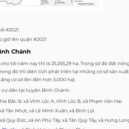
i #2021
o giờ lên quận #2021
Bình Chánh
ho tới năm nay thì là 25.255,29 ha. Trong số đó đất nôn
g đó thì diện tích phát triển tại những cơ sở sản xuất là
ạ tầng cơ sở lên đến hơn 5.000 ha).
c cư dân tại huyện Bình Chánh:
ía Bắc là: xã Vĩnh Lộc A, Vĩnh Lộc B, xã Phạm Văn Hai.
xã Tân Nhựt, xã Lê Minh Xuân, xã Bình Lợi.
xã Quy Đức, xã An Phú Tây, xã Tân Quý Tây, xã Hưng Lon