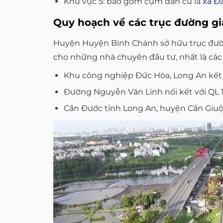
Khu vực 5: bao gồm cụm dân cư là
xã Đ
Quy hoạch về các trục đường g
Huyện Huyện Bình Chánh sở hữu trục đường
cho những nhà chuyên đầu tư, nhất là các
Khu công nghiệp Đức Hòa, Long An kết n
Đường Nguyễn Văn Linh nối kết với QL 
Cần Đước tỉnh Long An, huyện Cần Giuộc