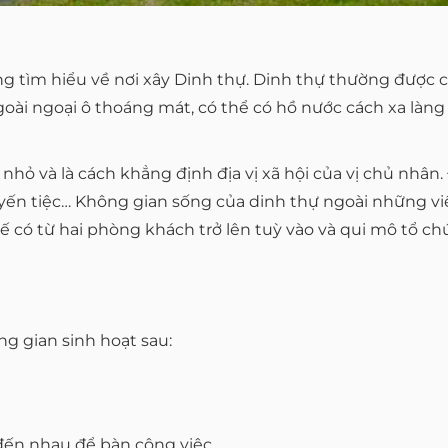
ùng tìm hiểu về nơi xây Dinh thự. Dinh thự thường đượ
ngoài ngoại ô thoáng mát, có thể có hồ nước cách xa làn
ỏ và là cách khẳng định địa vị xã hội của vị chủ nhân. Đ
dự yến tiệc… Không gian sống của dinh thự ngoài những 
kế có từ hai phòng khách trở lên tuỳ vào và qui mô tổ c
g gian sinh hoạt sau:
đến nhau để bàn công việc.