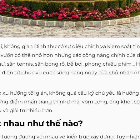
, không gian Dinh thự có sự điều chỉnh và kiểm soát ti
ân vườn có thể nhỏ hơn nhưng các công năng chính của 
ư: sân tennis, sân bóng rổ, bể bơi, phòng chiếu phim… H
g điện tử phục vụ cuộc sống hàng ngày của chủ nhân nh
eo xu hướng tối giản, không quá cầu kỳ chủ yếu là hướ
ững điểm nhấn trang trí như mái vòm cong, ống khói, c
và giải trí nhiều hơn.
c nhau như thế nào?
á tương đương với nhau về kiến trúc xây dựng. Tuy nhiên,