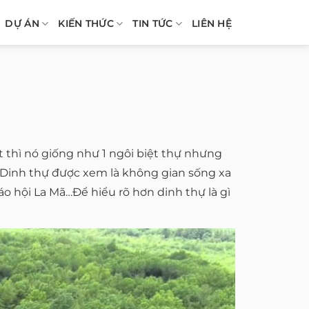
DỰ ÁN
KIẾN THỨC
TIN TỨC
LIÊN HỆ
t thì nó giống như 1 ngôi biệt thự nhưng
ự. Dinh thự được xem là không gian sống xa
áo hội La Mã…Để hiểu rõ hơn dinh thự là gì