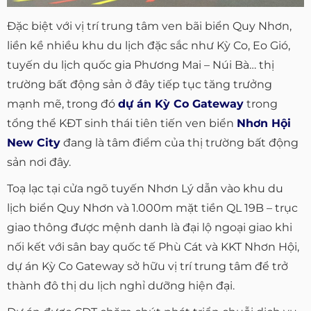
Đặc biệt với vị trí trung tâm ven bãi biển Quy Nhơn,
liền kề nhiều khu du lịch đặc sắc như Kỳ Co, Eo Gió,
tuyến du lịch quốc gia Phương Mai – Núi Bà… thị
trường bất động sản ở đây tiếp tục tăng trưởng
mạnh mẽ, trong đó
dự án Kỳ Co Gateway
trong
tổng thể KĐT sinh thái tiên tiến ven biển
Nhơn Hội
New City
đang là tâm điểm của thị trường bất động
sản nơi đây.
Toạ lạc tại cửa ngõ tuyến Nhơn Lý dẫn vào khu du
lịch biển Quy Nhơn và 1.000m mặt tiền QL 19B – trục
giao thông được mệnh danh là đại lộ ngoại giao khi
nối kết với sân bay quốc tế Phù Cát và KKT Nhơn Hội,
dự án Kỳ Co Gateway sở hữu vị trí trung tâm để trở
thành đô thị du lịch nghỉ dưỡng hiện đại.