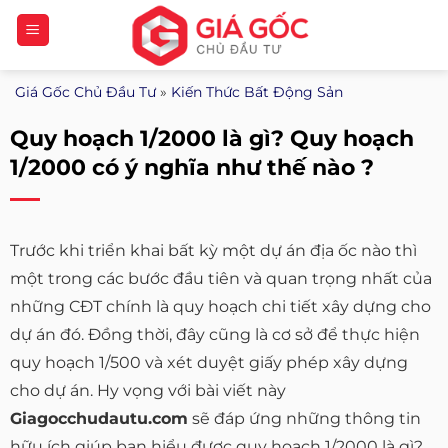
Bỏ
qua
nội
Giá Gốc Chủ Đầu Tư
»
Kiến Thức Bất Động Sản
dung
Quy hoạch 1/2000 là gì? Quy hoạch
1/2000 có ý nghĩa như thế nào ?
Trước khi triển khai bất kỳ một dự án địa ốc nào thì
một trong các bước đầu tiên và quan trọng nhất của
những CĐT chính là quy hoạch chi tiết xây dựng cho
dự án đó. Đồng thời, đây cũng là cơ sở để thực hiện
quy hoạch 1/500 và xét duyệt giấy phép xây dựng
cho dự án. Hy vọng với bài viết này
Giagocchudautu.com
sẽ đáp ứng những thông tin
hữu ích giúp bạn hiểu được quy hoạch 1/2000 là gì?