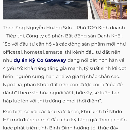
Theo ông Nguyễn Hoàng Sơn – Phó TGĐ Kinh doanh
– Tiếp thị, Công ty cổ phần Bất động sản Danh Khôi:
“So với đầu tư căn hộ và các dòng sản phẩm mới như
officetel, hometel, smartel thì kênh đầu tư đất nền
như
dự án Kỳ Co Gateway
đang nổi bật hơn hẳn về
4 yếu tố: Khả năng tăng giá mạnh, tỷ suất sinh lời đột
biến, nguồn cung hạn chế và giá trị chắc chắn cao.
Ngoài ra, phân khúc đất nền còn được coi là “của để
dành” theo văn hóa người Việt, bởi vậy, sẽ luôn tạo
hấp lực lớn với thị trường ở mọi thời điểm”.
Đặc biệt, so với các khu vực khác, khu kinh tế Nhơn
Hội mới được xem ở đầu chu kỳ tăng giá. Trong chiến
lược phát triển tỉnh Bình Định hướng tới thúc đẩy