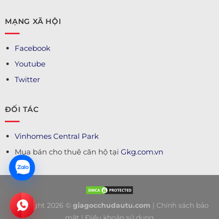
MẠNG XÃ HỘI
Facebook
Youtube
Twitter
ĐỐI TÁC
Vinhomes Central Park
Mua bán cho thuê căn hộ tại
Gkg.com.vn
Copyright 2026 ©
giagocchudautu.com
|
Chính sách bảo
mật
|
Điều khoản sử dụng