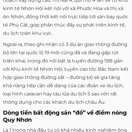
hoạch xây dựng cầu Thị Nại 4, qui mô 4 làn xe từ Khu
kinh tế Nhơn Hội kết nối với xã Phước Hòa và thị xã
An Nhơn, đồng thời kết nối trực tiếp tới sân bay quốc
tế Phù Cát, góp phần thúc đẩy sự phát triển kinh tế,
du lịch toàn khu vực.
Ngoài ra, theo ghi nhận có 3 dự án giao thông đường
bộ lớn tại quốc lộ 19 mới cũng đã và đang gấp rút
triển khai, trong đó nổi bật là tuyến đường 19B gắn
với Khu kinh tế Nhơn Hội; tuyến cao tốc Bắc Nam kết
hợp giao thông đường sắt – đường bộ sẽ gia tăng
khả năng tiếp cận dễ dàng của các đoàn xe du lịch;
loại hình caravan hay tàu lửa du lịch 5 sao vốn rất
thông dụng cho các khách du lịch châu Âu.
Dòng tiền bất động sản “đổ” về điểm nóng
Quy Nhơn
Là 1 trong nhà đầu tư có khá nhiều kinh nghiệm ông