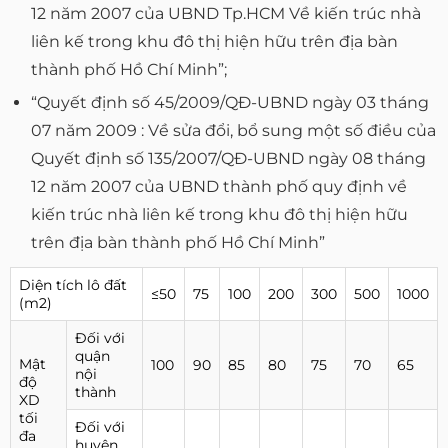
12 năm 2007 của UBND Tp.HCM Về kiến trúc nhà
liên kế trong khu đô thị hiện hữu trên địa bàn
thành phố Hồ Chí Minh”;
“Quyết định số 45/2009/QÐ-UBND ngày 03 tháng
07 năm 2009 : Về sửa đổi, bổ sung một số điều của
Quyết định số 135/2007/QĐ-UBND ngày 08 tháng
12 năm 2007 của UBND thành phố quy định về
kiến trúc nhà liên kế trong khu đô thị hiện hữu
trên địa bàn thành phố Hồ Chí Minh”
Diện tích lô đất
≤50
75
100
200
300
500
1000
(m2)
Đối với
quận
Mật
100
90
85
80
75
70
65
nội
độ
thành
XD
tối
Đối với
đa
huyện