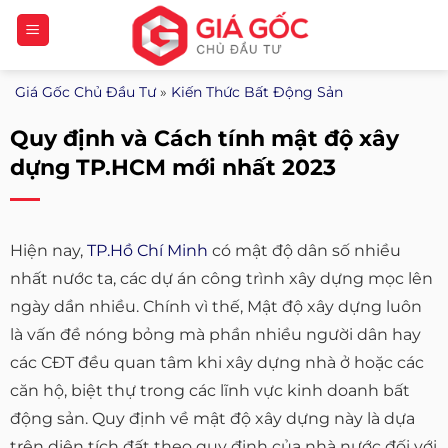
Bỏ
qua
nội
Giá Gốc Chủ Đầu Tư
»
Kiến Thức Bất Động Sản
dung
Quy định và Cách tính mật độ xây
dựng TP.HCM mới nhất 2023
Hiện nay,
TP.Hồ Chí Minh
có mật độ dân số nhiều
nhất nước ta, các dự án công trình xây dựng mọc lên
ngày dần nhiều. Chính vì thế, Mật độ xây dựng luôn
là vấn đề nóng bỏng mà phần nhiều người dân hay
các CĐT đều quan tâm khi xây dựng nhà ở hoặc các
căn hộ, biệt thự trong các lĩnh vực kinh doanh bất
động sản. Quy định về mật độ xây dựng này là dựa
trên diện tích đất theo quy định của nhà nước đối với