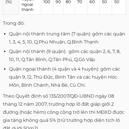
(%)
100
90
80
70
60
50
50
ngoại
thành
Trong đó:
Quận nội thành trung tâm (7 quận): gồm các quận
1, 3, 4, 5, 10, Q.Phú Nhuận, Q.Bình Thạnh
Quận nội thành (9 quận): gồm các quận 2, 6, 7, 8,
10, 11, Q.Tân Bình, Q.Tân Phú, Q.Gò Vấp
Quận ngoại thành (4 quận và 4 huyện): gồm các
quận 9, 12, Thủ Đức, Bình Tân và các huyện Hóc
Môn, Bình Chánh, Nhà Bè, Củ Chi.
Theo Quyết định số 135/2007/QÐ-UBND ngày 08
tháng 12 năm 2007, trường hợp lô đất giáp giới 2
đường (hoặc hẻm) công cộng trở lên thì MĐXD được
gia tăng không quá 5% (trừ trường hợp diện tích lô
đất dưới 50m2).