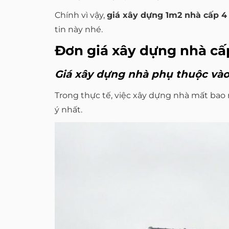
Chính vì vậy,
giá xây dựng 1m2 nhà cấp 4
tin này nhé.
Đơn giá xây dựng nhà cấp
Giá xây dựng nhà phụ thuộc vào
Trong thực tế, việc xây dựng nhà mất bao
ý nhất.