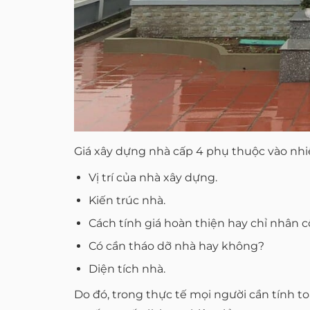
Giá xây dựng nhà cấp 4 phụ thuộc vào nh
Vị trí của nhà xây dựng.
Kiến trúc nhà.
Cách tính giá hoàn thiện hay chỉ nhân 
Có cần tháo dỡ nhà hay không?
Diện tích nhà.
Do đó, trong thực tế mọi người cần tính t