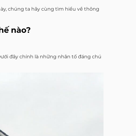
này, chúng ta hãy cùng tìm hiểu về thông
thế nào?
Dưới đây chính là những nhân tố đáng chú