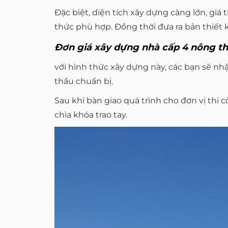
Đặc biệt, diện tích xây dựng càng lớn, g
thức phù hợp. Đồng thời đưa ra bản thiết k
Đơn giá xây dựng nhà cấp 4 nông th
với hình thức xây dựng này, các bạn sẽ nhậ
thầu chuẩn bị.
Sau khi bàn giao quá trình cho đơn vị thi
chìa khóa trao tay.