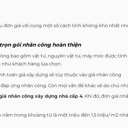
ểu đơn giá với cùng một số cách tính không khó nhất nh
 trọn gói nhân công hoàn thiện
ông bao gồm vật tư, nguyên vật tư, máy móc được tính 
 như khách hàng lựa chọn.
nh toán giá xây dựng sẽ tùy thuộc vào giá nhân công
là đáp ứng nhân công. Còn mọi vấn đề khác sẽ do chủ nhà 
giá nhân công xây dựng nhà cấp 4
. Khi đó, đơn giá n
nằm trong khoảng từ là một triệu đến 1,5 triệu/ m2 nhà