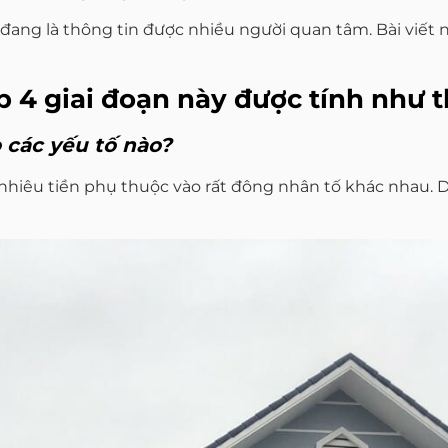
đang là thông tin được nhiều người quan tâm. Bài viết 
 4 giai đoạn này được tính như 
 các yếu tố nào?
 nhiêu tiền phụ thuộc vào rất đông nhân tố khác nhau. 