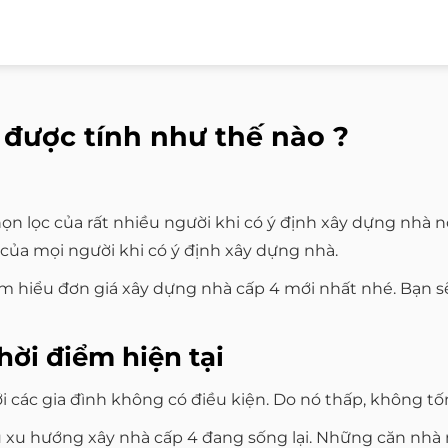
 được tính như thế nào ?
ọn lọc của rất nhiều người khi có ý định xây dựng nhà 
 của mọi người khi có ý định xây dựng nhà.
m hiểu đơn giá xây dựng nhà cấp 4 mới nhất nhé. Bạn sẽ
hời điểm hiện tại
i các gia đình không có điều kiện. Do nó thấp, không tố
 xu hướng xây nhà cấp 4 đang sống lại. Những căn nhà