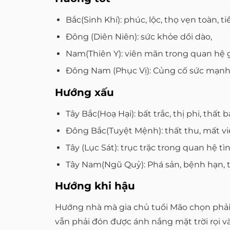
Bắc(Sinh Khí): phúc, lộc, thọ vẹn toàn, ti
Đông (Diên Niên): sức khỏe dồi dào,
Nam(Thiên Y): viên mãn trong quan hệ gi
Đông Nam (Phục Vị): Củng cố sức mạnh ti
Hướng xấu
Tây Bắc(Hoạ Hại): bất trắc, thị phi, thất bạ
Đông Bắc(Tuyệt Mệnh): thất thu, mất việc
Tây (Lục Sát): trục trặc trong quan hệ tì
Tây Nam(Ngũ Quỷ): Phá sản, bệnh hạn, t
Hướng khi hậu
Hướng nhà mà gia chủ tuổi Mão chọn phải 
vẫn phải đón được ánh nắng mặt trời rọi 