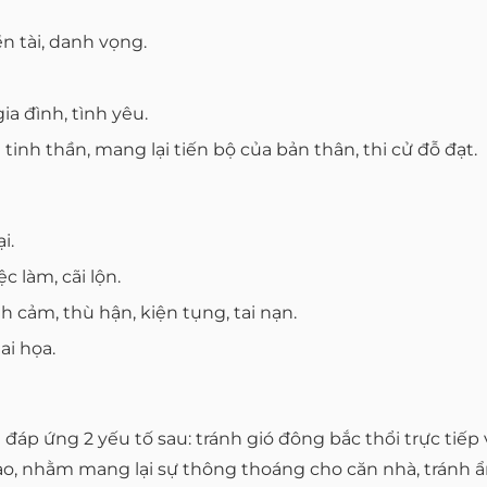
ền tài, danh vọng.
a đình, tình yêu.
nh thần, mang lại tiến bộ của bản thân, thi cử đỗ đạt.
i.
 làm, cãi lộn.
nh cảm, thù hận, kiện tụng, tai nạn.
ai họa.
đáp ứng 2 yếu tố sau: tránh gió đông bắc thổi trực tiế
vào, nhằm mang lại sự thông thoáng cho căn nhà, tránh 