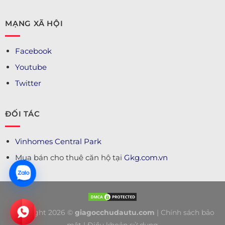
MẠNG XÃ HỘI
Facebook
Youtube
Twitter
ĐỐI TÁC
Vinhomes Central Park
Mua bán cho thuê căn hộ tại
Gkg.com.vn
Copyright 2026 ©
giagocchudautu.com
|
Chính sách bảo
mật
|
Điều khoản sử dụng