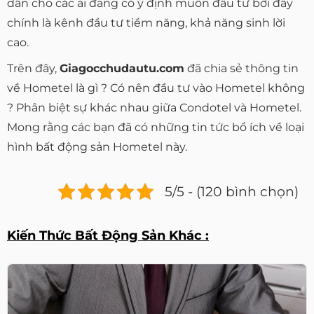
dẫn cho các ai đang có ý định muốn đầu tư bởi đây
chính là kênh đầu tư tiềm năng, khả năng sinh lời
cao.
Trên đây,
Giagocchudautu.com
đã chia sẻ thông tin
về Hometel là gì ? Có nên đầu tư vào Hometel không
? Phân biệt sự khác nhau giữa Condotel và Hometel.
Mong rằng các bạn đã có những tin tức bổ ích về loại
hình bất động sản Hometel này.
5/5 - (120 bình chọn)
Kiến Thức Bất Động Sản Khác :