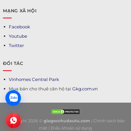
MẠNG XÃ HỘI
Facebook
Youtube
Twitter
ĐỐI TÁC
Vinhomes Central Park
Mua bán cho thuê căn hộ tại
Gkg.com.vn
Copyright 2026 ©
giagocchudautu.com
|
Chính sách bảo
mật
|
Điều khoản sử dụng